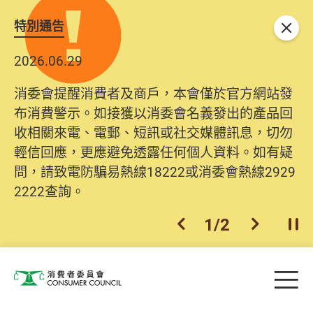
特別通告
關閉
2026.06.29
消委會提醒消費者及商戶，本會僅於官方網站發
布消費警示。如接獲以消委會名義發出的產品回
收相關來電、電郵、短訊或社交媒體訊息，切勿
輕信回應，更應避免透露任何個人資料。如有疑
問，請致電防騙易熱線18222或消委會熱線2929
2222查詢。
1
/
2
上一個
下一個
開
Skip to main content
目
消費者委員會