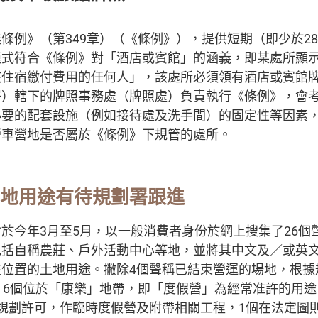
條例》（第349章）（《條例》），提供短期（即少於2
模式符合《條例》對「酒店或賓館」的涵義，即某處所顯
該住宿繳付費用的任何人」，該處所必須領有酒店或賓館
署）轄下的牌照事務處（牌照處）負責執行《條例》，會
必要的配套設施（例如接待處及洗手間）的固定性等因素
營車營地是否屬於《條例》下規管的處所。
土地用途有待規劃署跟進
於今年3月至5月，以一般消費者身份於網上搜集了26個
包括自稱農莊、戶外活動中心等地，並將其中文及／或英
在位置的土地用途。撇除4個聲稱已結束營運的場地，根據
，6個位於「康樂」地帶，即「度假營」為經常准許的用
規劃許可，作臨時度假營及附帶相關工程，1個在法定圖