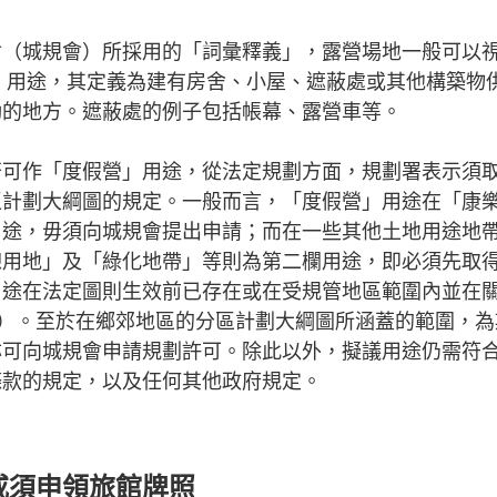
會（城規會）所採用的「詞彙釋義」，露營場地一般可以
amp）」用途，其定義為建有房舍、小屋、遮蔽處或其他構築
動的地方。遮蔽處的例子包括帳幕、露營車等。
否可作「度假營」用途，從法定規劃方面，規劃署表示須
區計劃大綱圖的規定。一般而言，「度假營」用途在「康
用途，毋須向城規會提出申請；而在一些其他土地用途地
憩用地」及「綠化地帶」等則為第二欄用途，即必須先取
途在法定圖則生效前已存在或在受規管地區範圍內並在關鍵
在）。至於在鄉郊地區的分區計劃大綱圖所涵蓋的範圍，為
亦可向城規會申請規劃許可。除此以外，擬議用途仍需符
條款的規定，以及任何其他政府規定。
或須申領旅館牌照