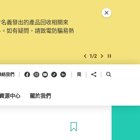
關閉特別通告
會名義發出的產品回收相關來
料。如有疑問，請致電防騙易熱
1
/
2
上一個
下一個
開始/暫停幻燈
Facebook
Instagram
Youtube
抖音
領英
分享到
開啟搜尋框
聯絡我們
简
資源中心
關於我們
收藏