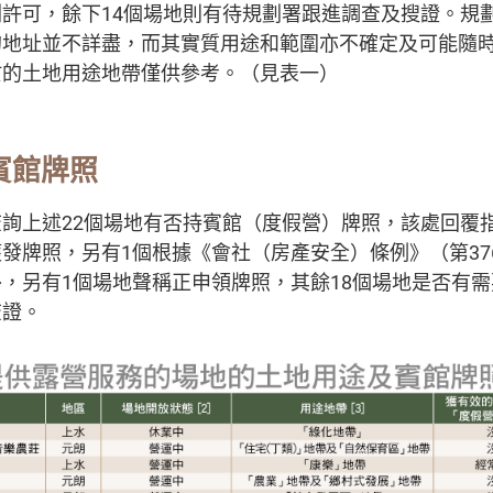
許可，餘下14個場地則有待規劃署跟進調查及搜證。規
的地址並不詳盡，而其實質用途和範圍亦不確定及可能隨
於的土地用途地帶僅供參考。（見表一）
賓館牌照
詢上述22個場地有否持賓館（度假營）牌照，該處回覆指
發牌照，另有1個根據《會社（房產安全）條例》（第37
，另有1個場地聲稱正申領牌照，其餘18個場地是否有
查證。