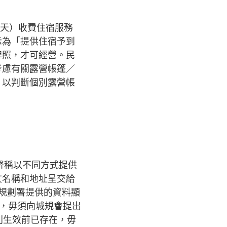
8天）收費住宿服務
示為「提供住宿予到
牌照，才可經營。民
考慮有關露營帳篷／
，以判斷個別露營帳
聲稱以不同方式提供
文名稱和地址呈交給
規劃署提供的資料顯
途，毋須向城規會提出
則生效前已存在，毋