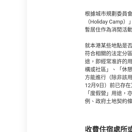
根據城市規劃委員
（Holiday C
暫居住作為消閒活
就本港某些地點是
符合相關的法定分
途，即經常准許的
構或社區」、「休
方能進行（除非該用
12月9日）前已存
「度假營」用途，
例、政府土地契約
收費住宿處所