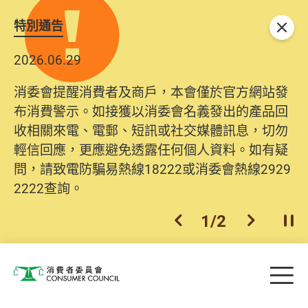
特別通告
關閉
2026.06.29
消委會提醒消費者及商戶，本會僅於官方網站發
布消費警示。如接獲以消委會名義發出的產品回
收相關來電、電郵、短訊或社交媒體訊息，切勿
輕信回應，更應避免透露任何個人資料。如有疑
問，請致電防騙易熱線18222或消委會熱線2929
2222查詢。
1
/
2
上一個
下一個
開
Skip to main content
目
消費者委員會