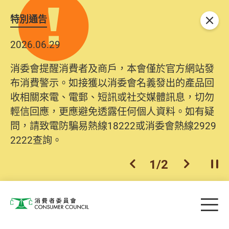
特別通告
關閉
2026.06.29
消委會提醒消費者及商戶，本會僅於官方網站發
布消費警示。如接獲以消委會名義發出的產品回
收相關來電、電郵、短訊或社交媒體訊息，切勿
輕信回應，更應避免透露任何個人資料。如有疑
問，請致電防騙易熱線18222或消委會熱線2929
2222查詢。
1
/
2
上一個
下一個
開
Skip to main content
目
消費者委員會