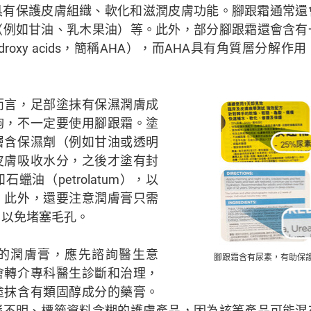
，具有保護皮膚組織、軟化和滋潤皮膚功能。腳跟霜通常
（例如甘油、乳木果油）等。此外，部分腳跟霜還會含有
 hydroxy acids，簡稱AHA），而AHA具有角質層分
而言，足部塗抹有保濕潤膚成
夠，不一定要使用腳跟霜。塗
層含保濕劑（例如甘油或透明
皮膚吸收水分，之後才塗有封
蠟油（petrolatum），以
。此外，還要注意潤膚膏只需
，以免堵塞毛孔。
的潤膚膏，應先諮詢醫生意
腳跟霜含有尿素，有助保
會轉介專科醫生診斷和治理，
塗抹含有類固醇成分的藥膏。
歷不明、標籤資料含糊的護膚產品，因為該等產品可能混