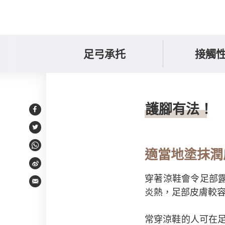
足弓承托
接觸
滋潤足部皮膚
護腳有法！
Facebook
Twitter
WhatsApp
適當地塗抹潤
Weibo
穿著涼鞋會令足部
Email
炎熱，足部皮膚較
常穿涼鞋的人可在足