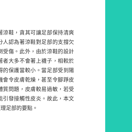
著涼鞋，貪其可讓足部保持清爽
分人認為著涼鞋對足部的支撐欠
倒受傷。此外，由於涼鞋的設計
著者大多不會著上襪子，相較於
得的保護當較小。當足部受到陽
機會令皮膚乾燥，甚至令腳踭皮
體質問題，皮膚較易過敏，若受
能引發接觸性皮炎。故此，本文
護理足部的要點。