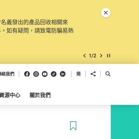
關閉特別通告
會名義發出的產品回收相關來
料。如有疑問，請致電防騙易熱
1
/
2
上一個
下一個
開始/暫停幻燈
Facebook
Instagram
Youtube
抖音
領英
分享到
開啟搜尋框
聯絡我們
简
資源中心
關於我們
收藏