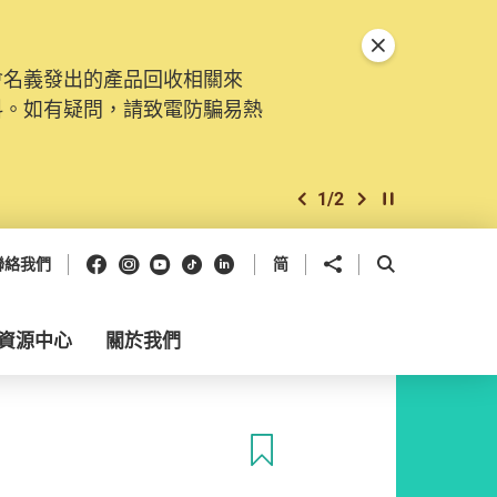
關閉特別通告
會名義發出的產品回收相關來
料。如有疑問，請致電防騙易熱
1
/
2
上一個
下一個
開始/暫停幻燈
Facebook
Instagram
Youtube
抖音
領英
分享到
開啟搜尋框
聯絡我們
简
資源中心
關於我們
收藏