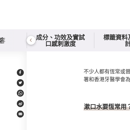
成分、功效及實試
標籤資料
容
口感刺激度
使用漱口水的迷思
不少人都有恆常或
Facebook
署和香港牙醫學會
Twitter
WhatsApp
漱口水要恆常用
Weibo
Email