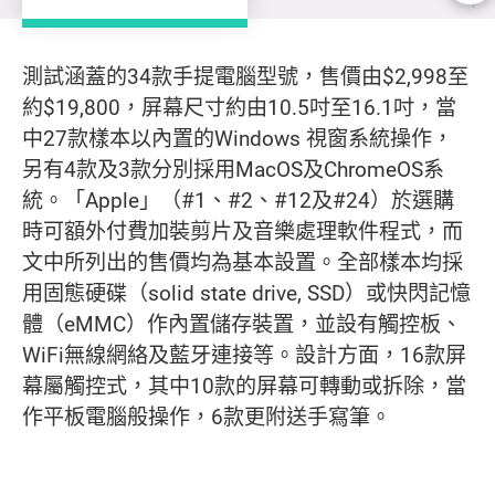
測試樣本
測試涵蓋的34款手提電腦型號，售價由$2,998至
約$19,800，屏幕尺寸約由10.5吋至16.1吋，當
中27款樣本以內置的Windows 視窗系統操作，
另有4款及3款分別採用MacOS及ChromeOS系
統。「Apple」（#1、#2、#12及#24）於選購
時可額外付費加裝剪片及音樂處理軟件程式，而
文中所列出的售價均為基本設置。全部樣本均採
用固態硬碟（solid state drive, SSD）或快閃記憶
體（eMMC）作內置儲存裝置，並設有觸控板、
WiFi無線網絡及藍牙連接等。設計方面，16款屏
幕屬觸控式，其中10款的屏幕可轉動或拆除，當
作平板電腦般操作，6款更附送手寫筆。