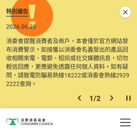
特別通告
關閉
2026.06.29
消委會提醒消費者及商戶，本會僅於官方網站發
布消費警示。如接獲以消委會名義發出的產品回
收相關來電、電郵、短訊或社交媒體訊息，切勿
輕信回應，更應避免透露任何個人資料。如有疑
問，請致電防騙易熱線18222或消委會熱線2929
2222查詢。
1
/
2
上一個
下一個
開
Skip to main content
目
消費者委員會