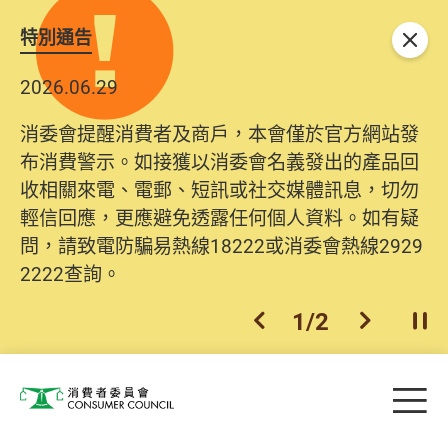
特別通告
關閉
2026.06.29
消委會提醒消費者及商戶，本會僅於官方網站發
布消費警示。如接獲以消委會名義發出的產品回
收相關來電、電郵、短訊或社交媒體訊息，切勿
輕信回應，更應避免透露任何個人資料。如有疑
問，請致電防騙易熱線18222或消委會熱線2929
2222查詢。
1
/
2
上一個
下一個
開
Skip to main content
目
消費者委員會