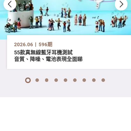
2026.06
596期
55款真無線藍牙耳機測試
音質、降噪、電池表現全面睇
1
2
3
4
5
6
7
8
9