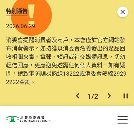
特別通告
關閉
2026.06.29
消委會提醒消費者及商戶，本會僅於官方網站發
布消費警示。如接獲以消委會名義發出的產品回
收相關來電、電郵、短訊或社交媒體訊息，切勿
輕信回應，更應避免透露任何個人資料。如有疑
問，請致電防騙易熱線18222或消委會熱線2929
2222查詢。
1
/
2
上一個
下一個
開
Skip to main content
目
消費者委員會