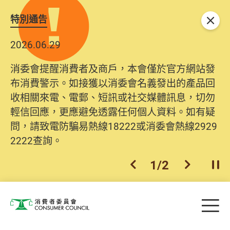
特別通告
關閉
2026.06.29
消委會提醒消費者及商戶，本會僅於官方網站發
布消費警示。如接獲以消委會名義發出的產品回
收相關來電、電郵、短訊或社交媒體訊息，切勿
輕信回應，更應避免透露任何個人資料。如有疑
問，請致電防騙易熱線18222或消委會熱線2929
2222查詢。
1
/
2
上一個
下一個
開
Skip to main content
目
消費者委員會