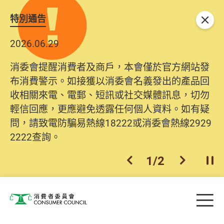
特別通告
關閉
2026.06.29
消委會提醒消費者及商戶，本會僅於官方網站發
布消費警示。如接獲以消委會名義發出的產品回
收相關來電、電郵、短訊或社交媒體訊息，切勿
輕信回應，更應避免透露任何個人資料。如有疑
問，請致電防騙易熱線18222或消委會熱線2929
2222查詢。
1
/
2
上一個
下一個
開
Skip to main content
目
消費者委員會