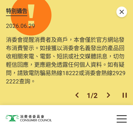
特別通告
關閉
2026.06.29
消委會提醒消費者及商戶，本會僅於官方網站發
布消費警示。如接獲以消委會名義發出的產品回
收相關來電、電郵、短訊或社交媒體訊息，切勿
輕信回應，更應避免透露任何個人資料。如有疑
問，請致電防騙易熱線18222或消委會熱線2929
2222查詢。
1
/
2
上一個
下一個
開
Skip to main content
目
消費者委員會