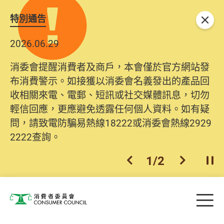
特別通告
關閉
2026.06.29
消委會提醒消費者及商戶，本會僅於官方網站發
布消費警示。如接獲以消委會名義發出的產品回
收相關來電、電郵、短訊或社交媒體訊息，切勿
輕信回應，更應避免透露任何個人資料。如有疑
問，請致電防騙易熱線18222或消委會熱線2929
2222查詢。
1
/
2
上一個
下一個
開
Skip to main content
目
消費者委員會