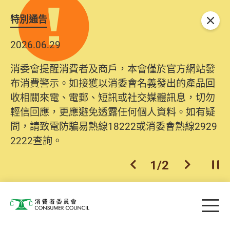
特別通告
關閉
2026.06.29
消委會提醒消費者及商戶，本會僅於官方網站發
布消費警示。如接獲以消委會名義發出的產品回
收相關來電、電郵、短訊或社交媒體訊息，切勿
輕信回應，更應避免透露任何個人資料。如有疑
問，請致電防騙易熱線18222或消委會熱線2929
2222查詢。
1
/
2
上一個
下一個
開
Skip to main content
目
消費者委員會