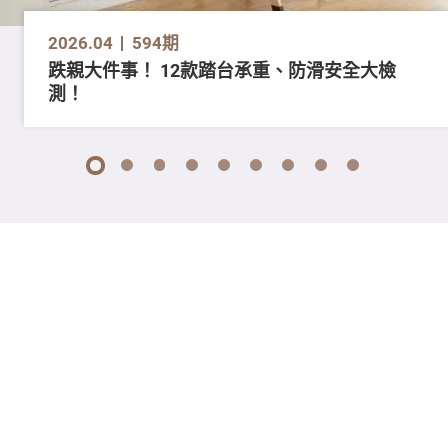
2026.04
594期
跌親大件事！ 12款踏台承重、防滑安全大檢
測！
1
2
3
4
5
6
7
8
9