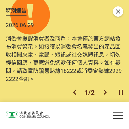
特別通告
關閉
2026.06.29
消委會提醒消費者及商戶，本會僅於官方網站發
布消費警示。如接獲以消委會名義發出的產品回
收相關來電、電郵、短訊或社交媒體訊息，切勿
輕信回應，更應避免透露任何個人資料。如有疑
問，請致電防騙易熱線18222或消委會熱線2929
2222查詢。
1
/
2
上一個
下一個
開
Skip to main content
目
消費者委員會