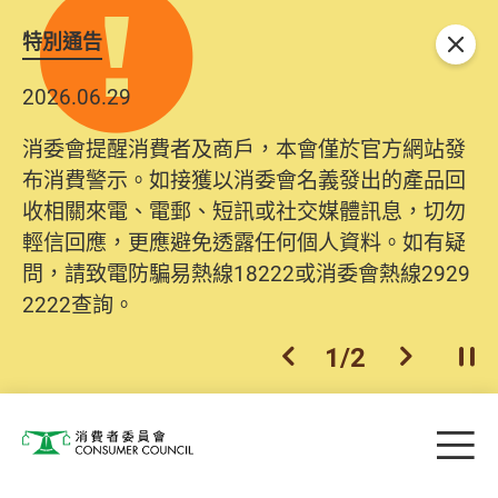
特別通告
關閉
2026.06.29
消委會提醒消費者及商戶，本會僅於官方網站發
布消費警示。如接獲以消委會名義發出的產品回
收相關來電、電郵、短訊或社交媒體訊息，切勿
輕信回應，更應避免透露任何個人資料。如有疑
問，請致電防騙易熱線18222或消委會熱線2929
2222查詢。
1
/
2
上一個
下一個
開
Skip to main content
目
消費者委員會