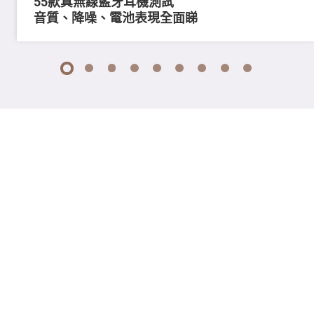
55款真無線藍牙耳機測試
音質、降噪、電池表現全面睇
1
2
3
4
5
6
7
8
9