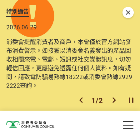
特別通告
關閉
2026.06.29
消委會提醒消費者及商戶，本會僅於官方網站發
布消費警示。如接獲以消委會名義發出的產品回
收相關來電、電郵、短訊或社交媒體訊息，切勿
輕信回應，更應避免透露任何個人資料。如有疑
問，請致電防騙易熱線18222或消委會熱線2929
2222查詢。
1
/
2
上一個
下一個
開
Skip to main content
目
消費者委員會