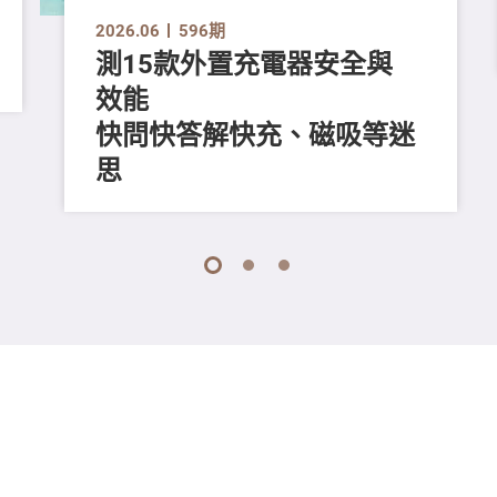
2026.06
596期
測15款外置充電器安全與
效能
快問快答解快充、磁吸等迷
思
1
2
3