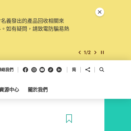
關閉特別通告
會名義發出的產品回收相關來
料。如有疑問，請致電防騙易熱
1
/
2
上一個
下一個
開始/暫停幻燈
Facebook
Instagram
Youtube
抖音
領英
分享到
開啟搜尋框
聯絡我們
简
資源中心
關於我們
收藏