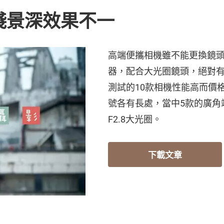
淺景深效果不一
高端便攜相機雖不能更換鏡
器，配合大光圈鏡頭，絕對
測試的10款相機性能高而價
號各有長處，當中5款的廣角端
F2.8大光圈。
下載文章