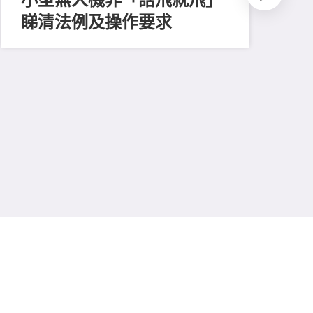
睇清法例及操作要求
202
測
比
易