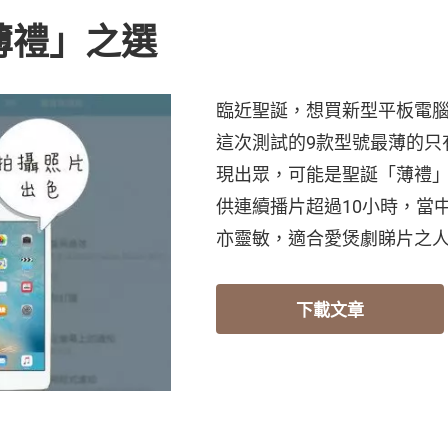
薄禮」之選
臨近聖誕，想買新型平板電
這次測試的9款型號最薄的只
現出眾，可能是聖誕「薄禮」
供連續播片超過10小時，當
亦靈敏，適合愛煲劇睇片之
下載文章