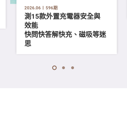
2026.06
596期
測15款外置充電器安全與
效能
快問快答解快充、磁吸等迷
思
1
2
3