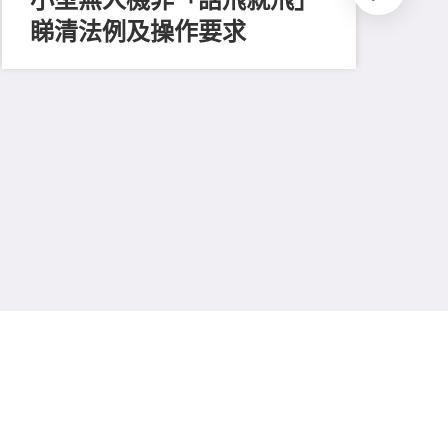
睇清法例及操作要求
202
測
比
易