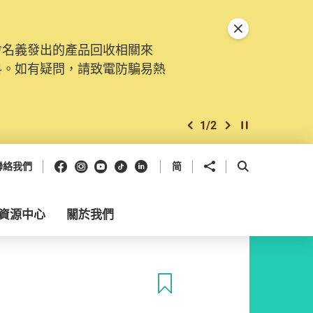
關閉特別通告
會名義發出的產品回收相關來
料。如有疑問，請致電防騙易熱
1
/
2
上一個
下一個
開始/暫停幻燈
Facebook
Instagram
Youtube
抖音
領英
分享到
開啟搜尋框
聯絡我們
简
資源中心
關於我們
收藏