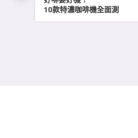
10款特濃咖啡機全面測
留
進