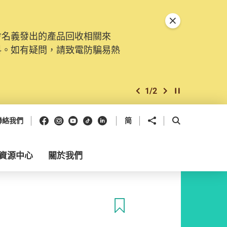
關閉特別通告
會名義發出的產品回收相關來
料。如有疑問，請致電防騙易熱
1
/
2
上一個
下一個
開始/暫停幻燈
Facebook
Instagram
Youtube
抖音
領英
分享到
開啟搜尋框
聯絡我們
简
資源中心
關於我們
收藏