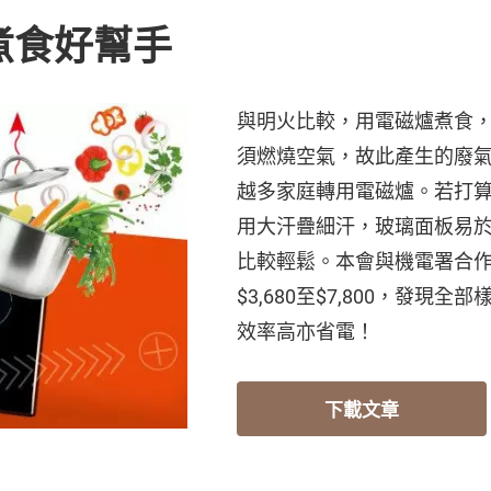
煮食好幫手
與明火比較，用電磁爐煮食
須燃燒空氣，故此產生的廢
越多家庭轉用電磁爐。若打
用大汗疊細汗，玻璃面板易
比較輕鬆。本會與機電署合作
$3,680至$7,800，發
效率高亦省電！
下載文章