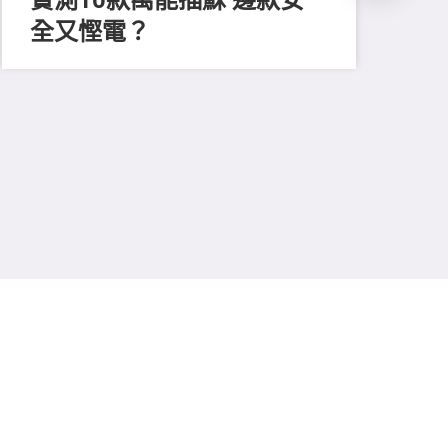
全又慳電？
202
尋
吸
強