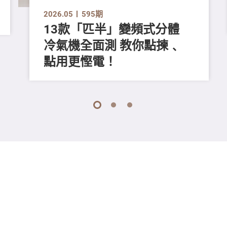
2026.05
595期
13款「匹半」變頻式分體
冷氣機全面測 教你點揀﹑
點用更慳電！
1
2
3