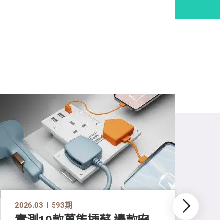
2026.03
593期
實測10款萬能插蘇 邊款安