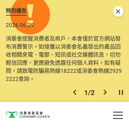
特別通告
關閉
2026.06.29
消委會提醒消費者及商戶，本會僅於官方網站發
布消費警示。如接獲以消委會名義發出的產品回
收相關來電、電郵、短訊或社交媒體訊息，切勿
輕信回應，更應避免透露任何個人資料。如有疑
問，請致電防騙易熱線18222或消委會熱線2929
2222查詢。
1
/
2
上一個
下一個
開
Skip to main content
目
消費者委員會