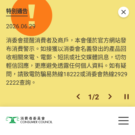
特別通告
關閉
2026.06.29
消委會提醒消費者及商戶，本會僅於官方網站發
布消費警示。如接獲以消委會名義發出的產品回
收相關來電、電郵、短訊或社交媒體訊息，切勿
輕信回應，更應避免透露任何個人資料。如有疑
問，請致電防騙易熱線18222或消委會熱線2929
2222查詢。
1
/
2
上一個
下一個
開
Skip to main content
目
消費者委員會