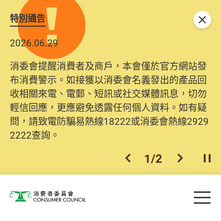
特別通告
關閉
2026.06.29
消委會提醒消費者及商戶，本會僅於官方網站發
布消費警示。如接獲以消委會名義發出的產品回
收相關來電、電郵、短訊或社交媒體訊息，切勿
輕信回應，更應避免透露任何個人資料。如有疑
問，請致電防騙易熱線18222或消委會熱線2929
2222查詢。
1
/
2
上一個
下一個
開
Skip to main content
目
消費者委員會