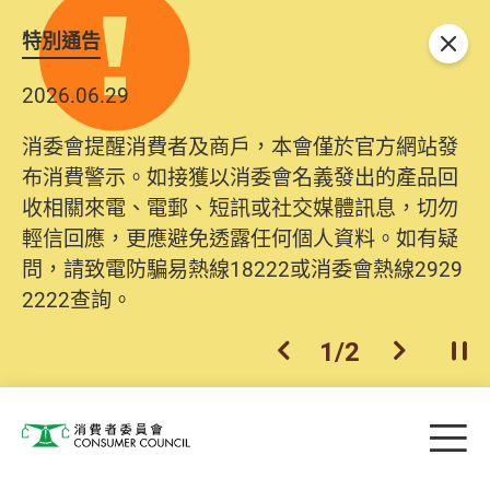
特別通告
關閉
2026.06.29
消委會提醒消費者及商戶，本會僅於官方網站發
布消費警示。如接獲以消委會名義發出的產品回
收相關來電、電郵、短訊或社交媒體訊息，切勿
輕信回應，更應避免透露任何個人資料。如有疑
問，請致電防騙易熱線18222或消委會熱線2929
2222查詢。
1
/
2
上一個
下一個
開
Skip to main content
目
消費者委員會