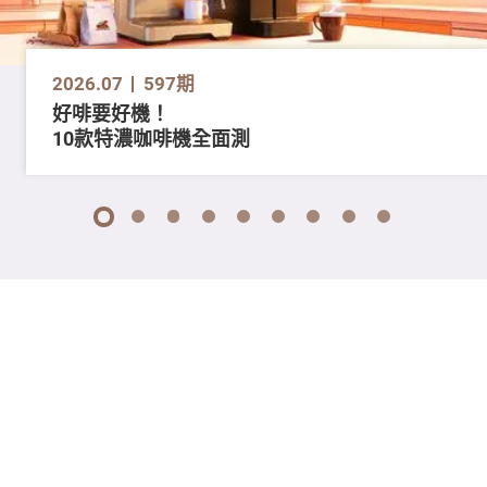
2026.07
597期
好啡要好機！
10款特濃咖啡機全面測
1
2
3
4
5
6
7
8
9