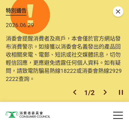
特別通告
關閉
2026.06.29
消委會提醒消費者及商戶，本會僅於官方網站發
布消費警示。如接獲以消委會名義發出的產品回
收相關來電、電郵、短訊或社交媒體訊息，切勿
輕信回應，更應避免透露任何個人資料。如有疑
問，請致電防騙易熱線18222或消委會熱線2929
2222查詢。
1
/
2
上一個
下一個
開
Skip to main content
目
消費者委員會