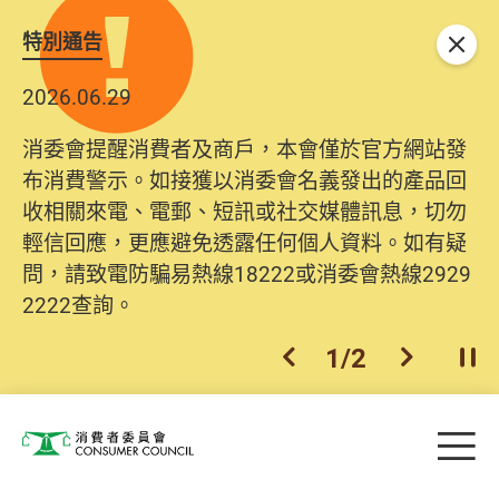
特別通告
關閉
2026.06.29
消委會提醒消費者及商戶，本會僅於官方網站發
布消費警示。如接獲以消委會名義發出的產品回
收相關來電、電郵、短訊或社交媒體訊息，切勿
輕信回應，更應避免透露任何個人資料。如有疑
問，請致電防騙易熱線18222或消委會熱線2929
2222查詢。
1
/
2
上一個
下一個
開
Skip to main content
目
消費者委員會