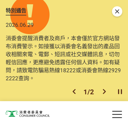
特別通告
關閉
2026.06.29
消委會提醒消費者及商戶，本會僅於官方網站發
布消費警示。如接獲以消委會名義發出的產品回
收相關來電、電郵、短訊或社交媒體訊息，切勿
輕信回應，更應避免透露任何個人資料。如有疑
問，請致電防騙易熱線18222或消委會熱線2929
2222查詢。
1
/
2
上一個
下一個
開
Skip to main content
目
消費者委員會