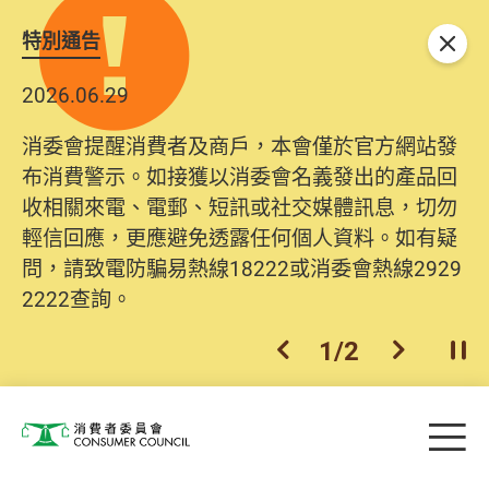
特別通告
關閉
2026.06.29
消委會提醒消費者及商戶，本會僅於官方網站發
布消費警示。如接獲以消委會名義發出的產品回
收相關來電、電郵、短訊或社交媒體訊息，切勿
輕信回應，更應避免透露任何個人資料。如有疑
問，請致電防騙易熱線18222或消委會熱線2929
2222查詢。
1
/
2
上一個
下一個
開
Skip to main content
目
消費者委員會