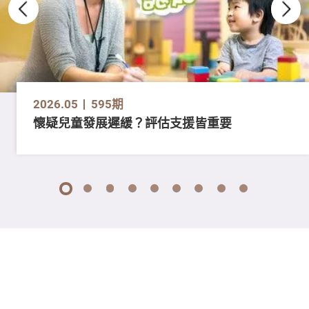
2026.05
595期
懷疑兒童發展遲緩？評估支援皆重要
1
2
3
4
5
6
7
8
9