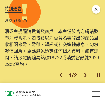
特別通告
關閉
2026.06.29
消委會提醒消費者及商戶，本會僅於官方網站發
布消費警示。如接獲以消委會名義發出的產品回
收相關來電、電郵、短訊或社交媒體訊息，切勿
輕信回應，更應避免透露任何個人資料。如有疑
問，請致電防騙易熱線18222或消委會熱線2929
2222查詢。
1
/
2
上一個
下一個
開
Skip to main content
目
消費者委員會