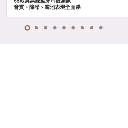
55款真無線藍牙耳機測試
音質、降噪、電池表現全面睇
1
2
3
4
5
6
7
8
9