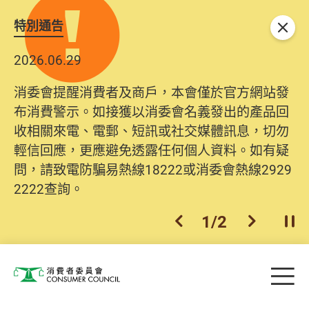
特別通告
關閉
2026.06.29
消委會提醒消費者及商戶，本會僅於官方網站發
布消費警示。如接獲以消委會名義發出的產品回
收相關來電、電郵、短訊或社交媒體訊息，切勿
輕信回應，更應避免透露任何個人資料。如有疑
問，請致電防騙易熱線18222或消委會熱線2929
2222查詢。
1
/
2
上一個
下一個
開
Skip to main content
目
消費者委員會