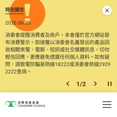
特別通告
關閉
2026.06.29
消委會提醒消費者及商戶，本會僅於官方網站發
布消費警示。如接獲以消委會名義發出的產品回
收相關來電、電郵、短訊或社交媒體訊息，切勿
輕信回應，更應避免透露任何個人資料。如有疑
問，請致電防騙易熱線18222或消委會熱線2929
2222查詢。
1
/
2
上一個
下一個
開
Skip to main content
目
消費者委員會