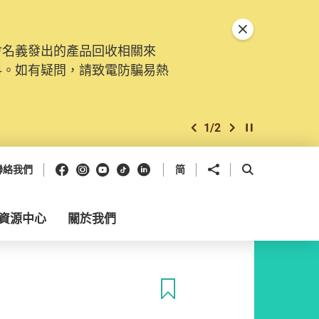
關閉特別通告
會名義發出的產品回收相關來
料。如有疑問，請致電防騙易熱
1
/
2
上一個
下一個
開始/暫停幻燈
Facebook
Instagram
Youtube
抖音
領英
分享到
開啟搜尋框
聯絡我們
简
資源中心
關於我們
收藏