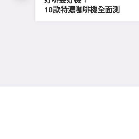
10款特濃咖啡機全面測
留
進