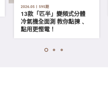
2026.05
595期
13款「匹半」變頻式分體
冷氣機全面測 教你點揀﹑
點用更慳電！
1
2
3