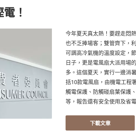
慳電！
今年夏天真太熱！要趕走悶
也不乏捧場客；雙管齊下，
可調高冷氣機的溫度設定，
日子，更是電風扇大派用場
多。這個夏天，實行一邊消
括10款電風扇，由機電工程
觸電保護、防觸碰扇葉保護
等，報告還有安全使用及省
下載文章