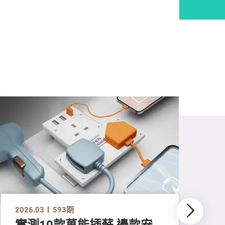
2026.03
593期
實測10款萬能插蘇 邊款安