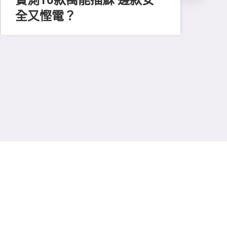
全又慳電？
202
尋
吸
強