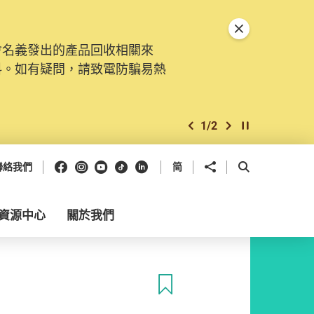
關閉特別通告
會名義發出的產品回收相關來
料。如有疑問，請致電防騙易熱
1
/
2
上一個
下一個
開始/暫停幻燈
Facebook
Instagram
Youtube
抖音
領英
分享到
開啟搜尋框
聯絡我們
简
資源中心
關於我們
收藏