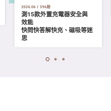
2026.06
596期
測15款外置充電器安全與
效能
快問快答解快充、磁吸等迷
思
1
2
3