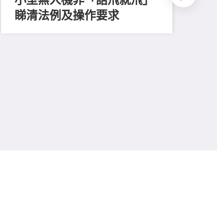
睇清法例及操作要求
202
測
比
易