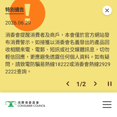
特別通告
關閉
2026.06.29
消委會提醒消費者及商戶，本會僅於官方網站發
布消費警示。如接獲以消委會名義發出的產品回
收相關來電、電郵、短訊或社交媒體訊息，切勿
輕信回應，更應避免透露任何個人資料。如有疑
問，請致電防騙易熱線18222或消委會熱線2929
2222查詢。
1
/
2
上一個
下一個
開
Skip to main content
目
消費者委員會