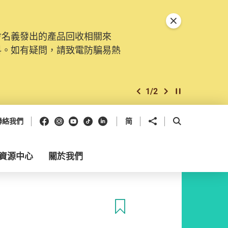
關閉特別通告
會名義發出的產品回收相關來
料。如有疑問，請致電防騙易熱
1
/
2
上一個
下一個
開始/暫停幻燈
Facebook
Instagram
Youtube
抖音
領英
分享到
開啟搜尋框
聯絡我們
简
資源中心
關於我們
收藏