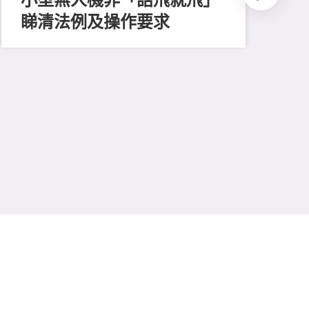
睇清法例及操作要求
202
測
比
易