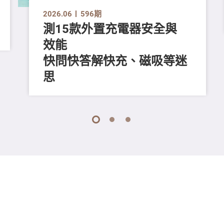
2026.06
596期
測15款外置充電器安全與
效能
快問快答解快充、磁吸等迷
思
1
2
3