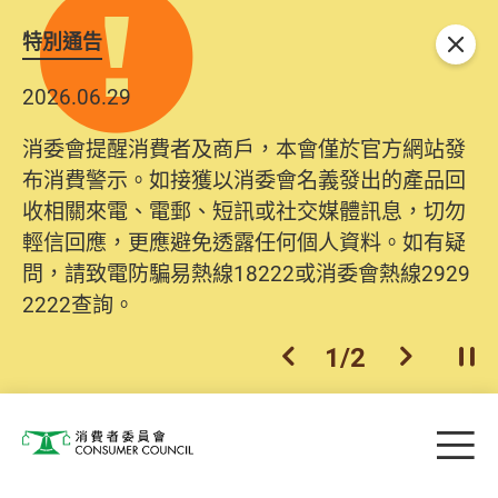
特別通告
關閉
2026.06.29
消委會提醒消費者及商戶，本會僅於官方網站發
布消費警示。如接獲以消委會名義發出的產品回
收相關來電、電郵、短訊或社交媒體訊息，切勿
輕信回應，更應避免透露任何個人資料。如有疑
問，請致電防騙易熱線18222或消委會熱線2929
2222查詢。
1
/
2
上一個
下一個
開
Skip to main content
目
消費者委員會