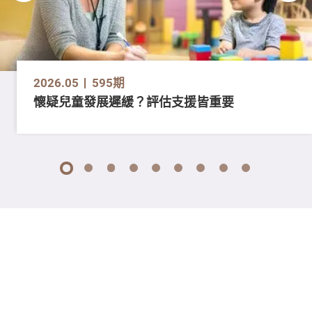
2026.05
595期
懷疑兒童發展遲緩？評估支援皆重要
1
2
3
4
5
6
7
8
9