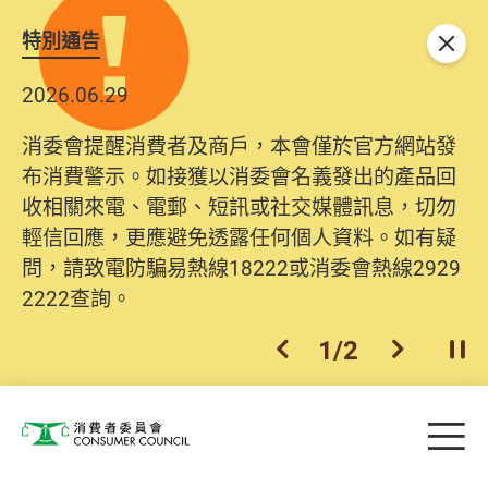
特別通告
關閉
2026.06.29
消委會提醒消費者及商戶，本會僅於官方網站發
布消費警示。如接獲以消委會名義發出的產品回
收相關來電、電郵、短訊或社交媒體訊息，切勿
輕信回應，更應避免透露任何個人資料。如有疑
問，請致電防騙易熱線18222或消委會熱線2929
2222查詢。
1
/
2
上一個
下一個
開
Skip to main content
目
消費者委員會