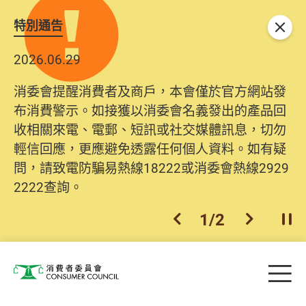
特別通告
關閉
2026.06.29
消委會提醒消費者及商戶，本會僅於官方網站發
布消費警示。如接獲以消委會名義發出的產品回
收相關來電、電郵、短訊或社交媒體訊息，切勿
輕信回應，更應避免透露任何個人資料。如有疑
問，請致電防騙易熱線18222或消委會熱線2929
2222查詢。
1
/
2
上一個
下一個
開
Skip to main content
目
消費者委員會