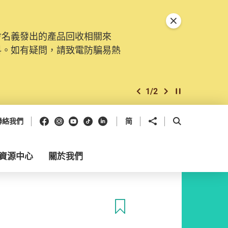
關閉特別通告
會名義發出的產品回收相關來
料。如有疑問，請致電防騙易熱
1
/
2
上一個
下一個
開始/暫停幻燈
Facebook
Instagram
Youtube
抖音
領英
分享到
開啟搜尋框
聯絡我們
简
資源中心
關於我們
收藏