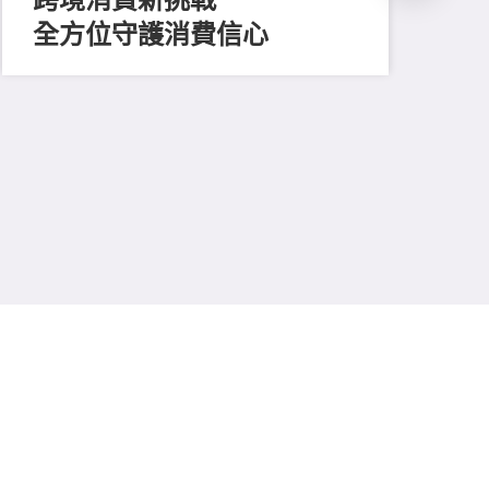
全方位守護消費信心
202
凝
廿