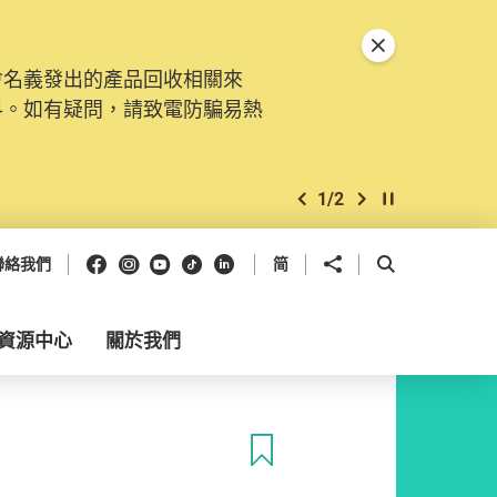
關閉特別通告
會名義發出的產品回收相關來
料。如有疑問，請致電防騙易熱
1
/
2
上一個
下一個
開始/暫停幻燈
Facebook
Instagram
Youtube
抖音
領英
分享到
開啟搜尋框
聯絡我們
简
資源中心
關於我們
收藏