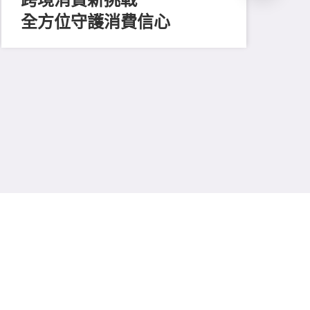
全方位守護消費信心
202
凝
廿