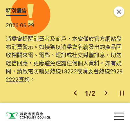
特別通告
關閉
2026.06.29
消委會提醒消費者及商戶，本會僅於官方網站發
布消費警示。如接獲以消委會名義發出的產品回
收相關來電、電郵、短訊或社交媒體訊息，切勿
輕信回應，更應避免透露任何個人資料。如有疑
問，請致電防騙易熱線18222或消委會熱線2929
2222查詢。
1
/
2
上一個
下一個
開
Skip to main content
目
消費者委員會