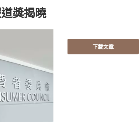
報道獎揭曉
下載文章