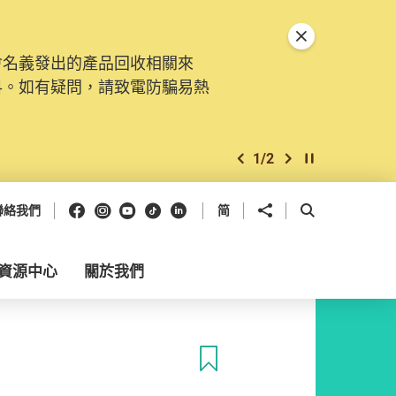
關閉特別通告
會名義發出的產品回收相關來
料。如有疑問，請致電防騙易熱
1
/
2
上一個
下一個
開始/暫停幻燈
Facebook
Instagram
Youtube
抖音
領英
分享到
開啟搜尋框
聯絡我們
简
資源中心
關於我們
收藏