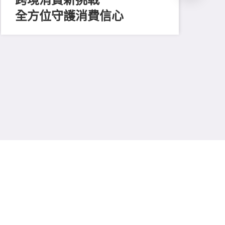
全方位守護消費信心
202
凝
廿