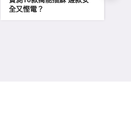
全又慳電？
202
尋
吸
強