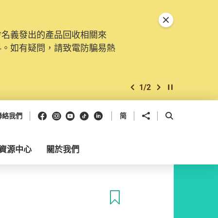
關閉特別通告
會名義發出的產品回收相關來
料。如有疑問，請致電防騙易熱
1
/
2
上一個
下一個
開始/暫停幻燈
Facebook
Instagram
Youtube
抖音
領英
分享到
開啟搜尋框
聯絡我們
简
資源中心
關於我們
收藏