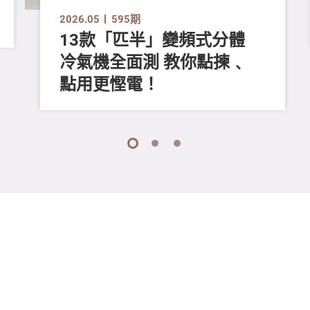
2026.05
595期
13款「匹半」變頻式分體
冷氣機全面測 教你點揀﹑
點用更慳電！
1
2
3