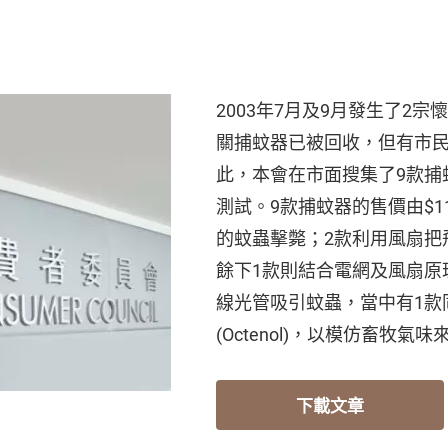
？
2003年7月及9月發生了2
關捕蚊器已被回收，但有市
此，本會在市面搜集了9款捕
測試。9款捕蚊器的售價由$11
的蚊蟲擊斃；2款利用風扇把
餘下1款則結合電網及風扇原
線光管吸引蚊蟲，當中有1款
(Octenol)，以模仿畜牧氣
下載文章