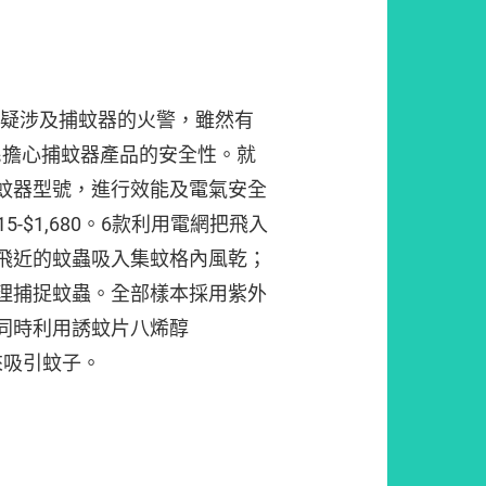
宗懷疑涉及捕蚊器的火警，雖然有
民擔心捕蚊器產品的安全性。就
蚊器型號，進行效能及電氣安全
5-$1,680。6款利用電網把飛入
飛近的蚊蟲吸入集蚊格內風乾；
理捕捉蚊蟲。全部樣本採用紫外
同時利用誘蚊片八烯醇
味來吸引蚊子。