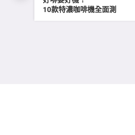
10款特濃咖啡機全面測
留
進