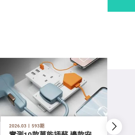
2026.03
593期
實測10款萬能插蘇 邊款安