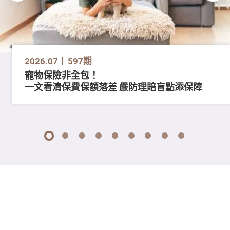
2026.07
597期
寵物保險非全包！
一文看清保費保額落差 嚴防理賠盲點添保障
1
2
3
4
5
6
7
8
9