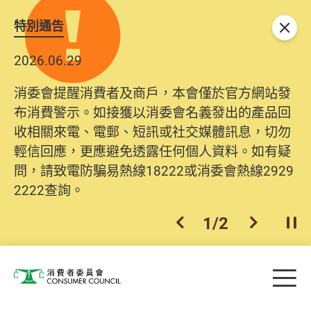
特別通告
關閉
2026.06.29
消委會提醒消費者及商戶，本會僅於官方網站發
布消費警示。如接獲以消委會名義發出的產品回
收相關來電、電郵、短訊或社交媒體訊息，切勿
輕信回應，更應避免透露任何個人資料。如有疑
問，請致電防騙易熱線18222或消委會熱線2929
2222查詢。
1
/
2
上一個
下一個
開
Skip to main content
目
消費者委員會