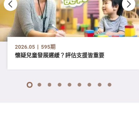
2026.05
595期
懷疑兒童發展遲緩？評估支援皆重要
1
2
3
4
5
6
7
8
9