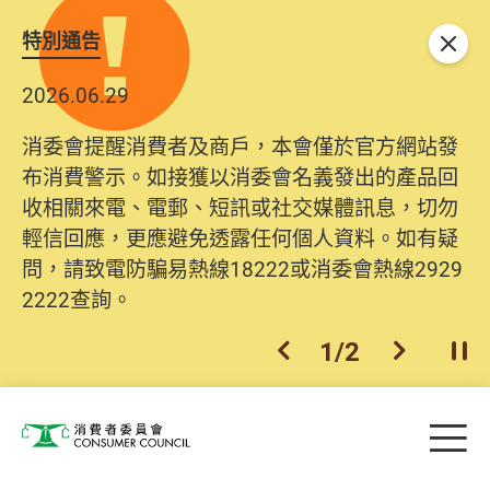
特別通告
關閉
2026.06.29
消委會提醒消費者及商戶，本會僅於官方網站發
布消費警示。如接獲以消委會名義發出的產品回
收相關來電、電郵、短訊或社交媒體訊息，切勿
輕信回應，更應避免透露任何個人資料。如有疑
問，請致電防騙易熱線18222或消委會熱線2929
2222查詢。
1
/
2
上一個
下一個
開
Skip to main content
目
消費者委員會