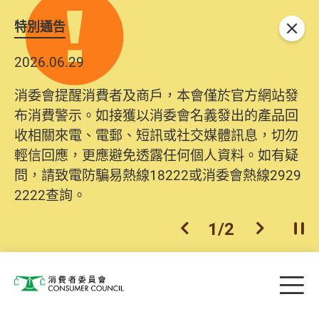
特別通告
關閉
2026.06.29
消委會提醒消費者及商戶，本會僅於官方網站發
布消費警示。如接獲以消委會名義發出的產品回
收相關來電、電郵、短訊或社交媒體訊息，切勿
輕信回應，更應避免透露任何個人資料。如有疑
問，請致電防騙易熱線18222或消委會熱線2929
2222查詢。
1
/
2
上一個
下一個
開
Skip to main content
目
消費者委員會