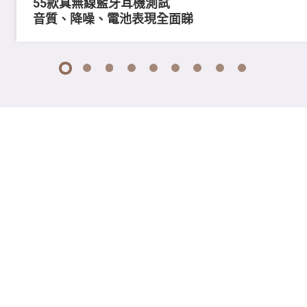
55款真無線藍牙耳機測試
音質、降噪、電池表現全面睇
1
2
3
4
5
6
7
8
9