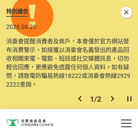
特別通告
關閉
2026.06.29
消委會提醒消費者及商戶，本會僅於官方網站發
布消費警示。如接獲以消委會名義發出的產品回
收相關來電、電郵、短訊或社交媒體訊息，切勿
輕信回應，更應避免透露任何個人資料。如有疑
問，請致電防騙易熱線18222或消委會熱線2929
2222查詢。
1
/
2
上一個
下一個
開
Skip to main content
目
消費者委員會