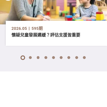
2026.05
595期
懷疑兒童發展遲緩？評估支援皆重要
1
2
3
4
5
6
7
8
9