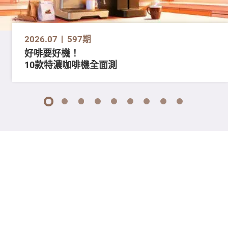
2026.07
597期
好啡要好機！
10款特濃咖啡機全面測
1
2
3
4
5
6
7
8
9