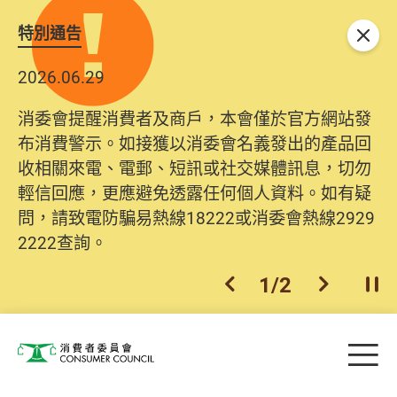
特別通告
關閉
2026.06.29
消委會提醒消費者及商戶，本會僅於官方網站發
布消費警示。如接獲以消委會名義發出的產品回
收相關來電、電郵、短訊或社交媒體訊息，切勿
輕信回應，更應避免透露任何個人資料。如有疑
問，請致電防騙易熱線18222或消委會熱線2929
2222查詢。
1
/
2
上一個
下一個
開
Skip to main content
目
消費者委員會