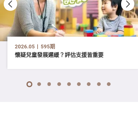
2026.05
595期
懷疑兒童發展遲緩？評估支援皆重要
1
2
3
4
5
6
7
8
9