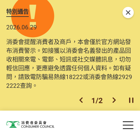
特別通告
關閉
2026.06.29
消委會提醒消費者及商戶，本會僅於官方網站發
布消費警示。如接獲以消委會名義發出的產品回
收相關來電、電郵、短訊或社交媒體訊息，切勿
輕信回應，更應避免透露任何個人資料。如有疑
問，請致電防騙易熱線18222或消委會熱線2929
2222查詢。
1
/
2
上一個
下一個
開
Skip to main content
目
消費者委員會