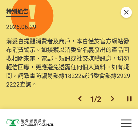
特別通告
關閉
2026.06.29
消委會提醒消費者及商戶，本會僅於官方網站發
布消費警示。如接獲以消委會名義發出的產品回
收相關來電、電郵、短訊或社交媒體訊息，切勿
輕信回應，更應避免透露任何個人資料。如有疑
問，請致電防騙易熱線18222或消委會熱線2929
2222查詢。
1
/
2
上一個
下一個
開
Skip to main content
目
消費者委員會